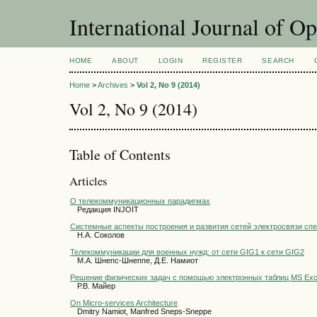
International Journal of O
HOME
ABOUT
LOGIN
REGISTER
SEARCH
Home
>
Archives
>
Vol 2, No 9 (2014)
Vol 2, No 9 (2014)
Table of Contents
Articles
О телекоммуникационных парадигмах
Редакция INJOIT
Системные аспекты построения и развития сетей электросвязи сп
Н.А. Соколов
Телекоммуникации для военных нужд: от сети GIG1 к сети GIG2
М.А. Шнепс-Шнеппе, Д.Е. Намиот
Решение физических задач с помощью электронных таблиц MS Exc
Р.В. Майер
On Micro-services Architecture
Dmitry Namiot, Manfred Sneps-Sneppe