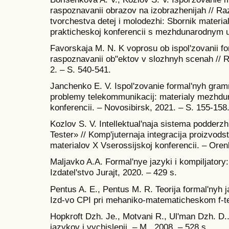
raspoznavanii obrazov na izobrazhenijah // R
tvorchestva detej i molodezhi: Sbornik materia
prakticheskoj konferencii s mezhdunarodnym u
Favorskaja M. N. K voprosu ob ispol'zovanii f
raspoznavanii ob"ektov v slozhnyh scenah // R
2. – S. 540-541.
Janchenko E. V. Ispol'zovanie formal'nyh gram
problemy telekommunikacij: materialy mezhdu
konferencii. – Novosibirsk, 2021. – S. 155-158
Kozlov S. V. Intellektual'naja sistema podderzh
Tester» // Komp'juternaja integracija proizvodst
materialov X Vserossijskoj konferencii. – Oren
Maljavko A.A. Formal'nye jazyki i kompiljatory
Izdatel'stvo Jurajt, 2020. – 429 s.
Pentus A. E., Pentus M. R. Teorija formal'nyh
Izd-vo CPI pri mehaniko-matematicheskom f-
Hopkroft Dzh. Je., Motvani R., Ul'man Dzh. D..
jazykov i vychislenij. – M., 2008. – 528 s.