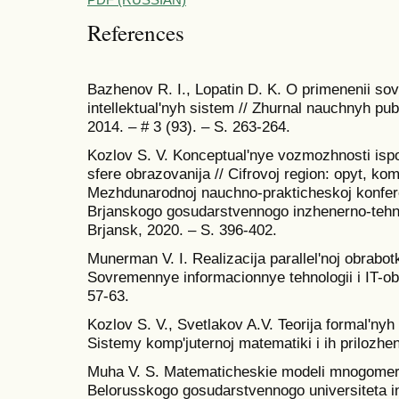
References
Bazhenov R. I., Lopatin D. K. O primenenii so
intellektual'nyh sistem // Zhurnal nauchnyh publ
2014. – # 3 (93). – S. 263-264.
Kozlov S. V. Konceptual'nye vozmozhnosti ispol
sfere obrazovanija // Cifrovoj region: opyt, komp
Mezhdunarodnoj nauchno-prakticheskoj konferen
Brjanskogo gosudarstvennogo inzhenerno-tehno
Brjansk, 2020. – S. 396-402.
Munerman V. I. Realizacija parallel'noj obrabo
Sovremennye informacionnye tehnologii i IT-obr
57-63.
Kozlov S. V., Svetlakov A.V. Teorija formal'nyh
Sistemy komp'juternoj matematiki i ih prilozhen
Muha V. S. Matematicheskie modeli mnogomer
Belorusskogo gosudarstvennogo universiteta info