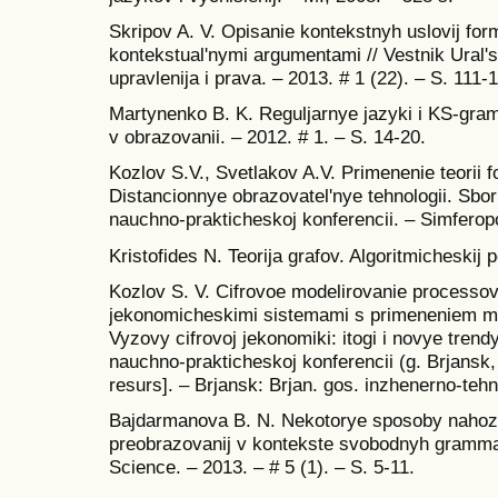
Skripov A. V. Opisanie kontekstnyh uslovij for
kontekstual'nymi argumentami // Vestnik Ural's
upravlenija i prava. – 2013. # 1 (22). – S. 111-
Martynenko B. K. Reguljarnye jazyki i KS-gram
v obrazovanii. – 2012. # 1. – S. 14-20.
Kozlov S.V., Svetlakov A.V. Primenenie teorii 
Distancionnye obrazovatel'nye tehnologii. Sbo
nauchno-prakticheskoj konferencii. – Simferopo
Kristofides N. Teorija grafov. Algoritmicheskij 
Kozlov S. V. Cifrovoe modelirovanie processov 
jekonomicheskimi sistemami s primeneniem met
Vyzovy cifrovoj jekonomiki: itogi i novye trendy
nauchno-prakticheskoj konferencii (g. Brjansk, 
resurs]. – Brjansk: Brjan. gos. inzhenerno-tehn
Bajdarmanova B. N. Nekotorye sposoby nahozh
preobrazovanij v kontekste svobodnyh grammati
Science. – 2013. – # 5 (1). – S. 5-11.