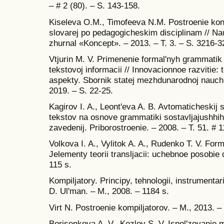
– # 2 (80). – S. 143-158.
Kiseleva O.M., Timofeeva N.M. Postroenie kon
slovarej po pedagogicheskim disciplinam // Na
zhurnal «Koncept». – 2013. – T. 3. – S. 3216-3
Vtjurin M. V. Primenenie formal'nyh grammatik
tekstovoj informacii // Innovacionnoe razvitie: 
aspekty. Sbornik statej mezhdunarodnoj nauchn
2019. – S. 22-25.
Kagirov I. A., Leont'eva A. B. Avtomaticheskij 
tekstov na osnove grammatiki sostavljajushhih
zavedenij. Priborostroenie. – 2008. – T. 51. # 1
Volkova I. A., Vylitok A. A., Rudenko T. V. Form
Jelementy teorii transljacii: uchebnoe posobie 
115 s.
Kompiljatory. Principy, tehnologii, instrumentari
D. Ul'man. – M., 2008. – 1184 s.
Virt N. Postroenie kompiljatorov. – M., 2013. –
Borisenkova A. V., Kozlov S. V. Ispol'zovanie