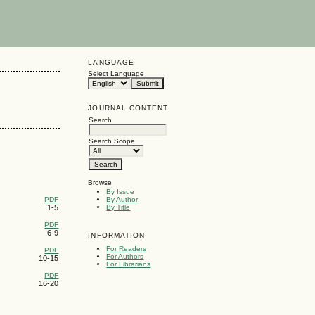
LANGUAGE
Select Language
JOURNAL CONTENT
Search
Search Scope
Browse
By Issue
PDF
By Author
1-5
By Title
PDF
6-9
INFORMATION
For Readers
PDF
For Authors
10-15
For Librarians
PDF
16-20