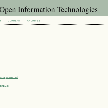
f Open Information Technologies
H
CURRENT
ARCHIVES
ava-приложений
тформах