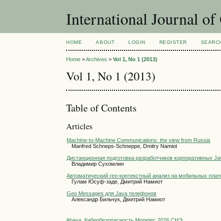
International Journal o
HOME
ABOUT
LOGIN
REGISTER
SEARC
Home
>
Archives
>
Vol 1, No 1 (2013)
Vol 1, No 1 (2013)
Table of Contents
Articles
Machine-to-Machine Communications: the view from Russia
Manfred Schneps-Schneppe, Dmitry Namiot
Дистанционная подготовка разработчиков корпоративных J
Владимир Сухомлин
Автоматический гео-контекстный анализ на мобильных пла
Гулам Юсуф-заде, Дмитрий Намиот
Geo Messages для Java телефонов
Александр Бильчук, Дмитрий Намиот
Abava
Кибербезопасность
Monetec 2026
СНЭ