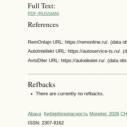
Full Text:
PDF (RUSSIAN)
References
RemOnlajn URL: https://remonline.ru/. (data ob
AutoIntellekt URL: https://autoservice-ts.ru/. 
AvtoDiler URL: https://autodealer.ru/. (data ob
Refbacks
There are currently no refbacks.
Abava
Кибербезопасность
Monetec 2026
С
ISSN: 2307-8162