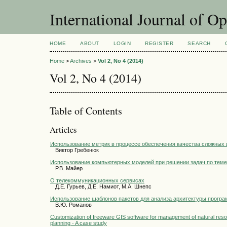
International Journal of O
HOME
ABOUT
LOGIN
REGISTER
SEARCH
Home
>
Archives
>
Vol 2, No 4 (2014)
Vol 2, No 4 (2014)
Table of Contents
Articles
Использование метрик в процессе обеспечения качества сложны
Виктор Гребенюк
Использование компьютерных моделей при решении задач по теме
Р.В. Майер
О телекоммуникационных сервисах
Д.Е. Гурьев, Д.Е. Намиот, М.А. Шнепс
Использование шаблонов пакетов для анализа архитектуры прогр
В.Ю. Романов
Customization of freeware GIS software for management of natural reso
planning - A case study