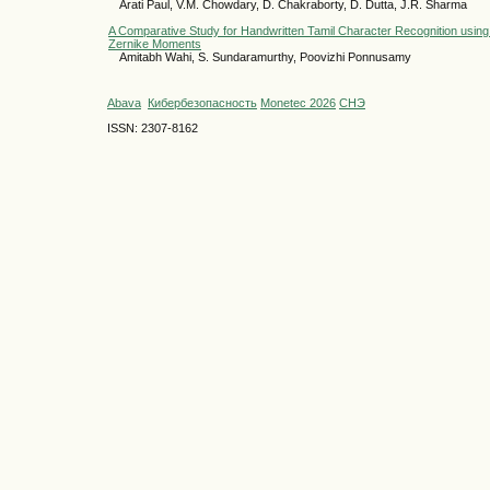
Arati Paul, V.M. Chowdary, D. Chakraborty, D. Dutta, J.R. Sharma
A Comparative Study for Handwritten Tamil Character Recognition usin
Zernike Moments
Amitabh Wahi, S. Sundaramurthy, Poovizhi Ponnusamy
Abava
Кибербезопасность
Monetec 2026
СНЭ
ISSN: 2307-8162