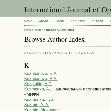
International Journal of O
HOME
ABOUT
LOGIN
REGISTER
SEARCH
Home
>
Search
>
Browse Author Index
Browse Author Index
A
B
C
D
E
F
G
H
I
J
K
L
M
N
O
P
Q
R
S
T
U
V
W
X
Y
Z
All
K
Kuzhbanova, E.A.
Kuzhbanova, E.A.
Kuzlyakin, A.P.
Kuzmenko, A.
, Национальный исследовател
«МИФИ»
Kuzmenko, Ilya
Kuzmin, A. A.
Kuzmin, Alexander