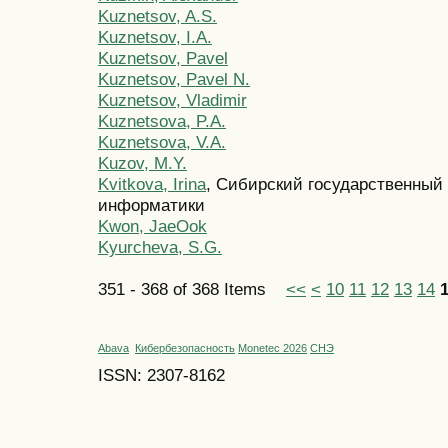
Kuznetsov, A.S.
Kuznetsov, I.A.
Kuznetsov, Pavel
Kuznetsov, Pavel N.
Kuznetsov, Vladimir
Kuznetsova, P.A.
Kuznetsova, V.A.
Kuzov, M.Y.
Kvitkova, Irina
, Сибирский государственный
информатики
Kwon, JaeOok
Kyurcheva, S.G.
351 - 368 of 368 Items
<<
<
10
11
12
13
14
Abava
Кибербезопасность
Monetec 2026
СНЭ
ISSN: 2307-8162